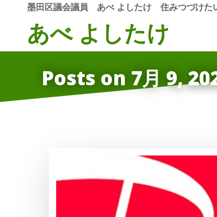
コ
墨田区議会議員 あべ よしたけ
住みつづけた
ン
あべ よしたけ
テ
ン
ツ
へ
Posts on 7月 9, 20
ス
キ
ッ
プ