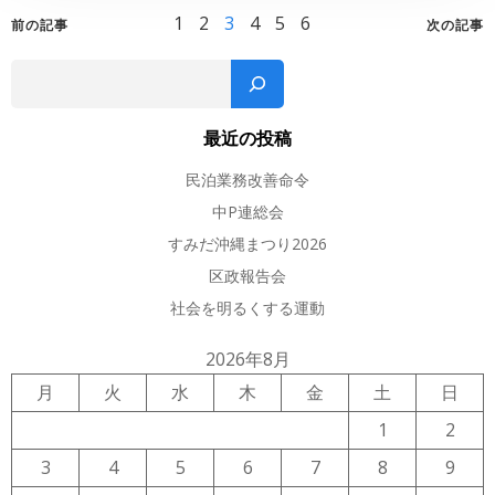
Posts
Posts
Pos
Page
Page
Page
Page
Page
Page
1
2
3
4
5
6
前の記事
次の記事
navigation
navigation
nav
検
最近の投稿
民泊業務改善命令
中P連総会
すみだ沖縄まつり2026
区政報告会
社会を明るくする運動
2026年8月
月
火
水
木
金
土
日
1
2
3
4
5
6
7
8
9