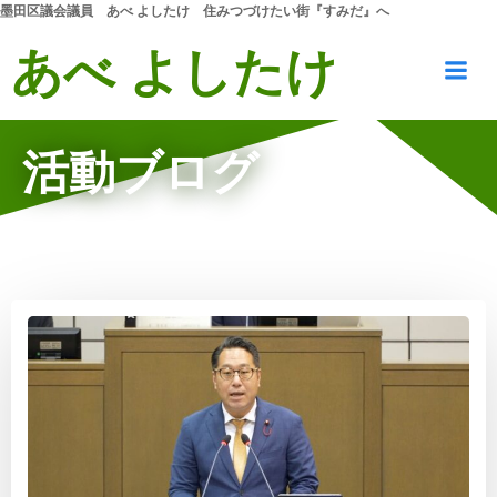
コ
墨田区議会議員 あべ よしたけ
住みつづけたい街『すみだ』へ
ン
あべ よしたけ
テ
ン
ツ
へ
活動ブログ
ス
キ
ッ
プ