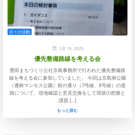
日々の活動
1月 19, 2025
優先整備路線を考える会
墨田まちづくり公社京島事務所で行われた優先整備路
線を考える会に参加していました。 今回は京島南公園
（通称マンモス公園）前の通り（7号線、8号線）の道
路について、現地確認と意見交換をして現状の把握と
課題 […]
もっと読む