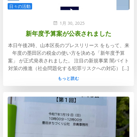
日々の活動
1月 30, 2025
新年度予算案が公表されました
本日午後2時、山本区長のプレスリリース をもって、来
年度の墨田区の税金の使い方を決める「新年度予算
案」 が正式発表されました。 注目の新規事業 闇バイト
対策の推進（社会問題化する犯罪リスクへの対応） […]
もっと読む